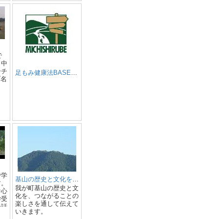
教室 タンスに眠って
いる着物はありません
か 高額なお免状はあ
りません さらっと着
れるようになる着付教
室です お気軽にお問
い合わせください
で
～中
ーチ
足もみ健康法BASE 道標
ブ名
はフ
向日
・
ム
・
3つ
は輝
てい
念
人材
 ■
で学
基山の歴史と文化を語り継ぐ会
代に
す。
我が町基山の歴史と文
。
中心
化を、つながることの
学受
楽しさを通して伝えて
者）
会話
いきます。
り、
して