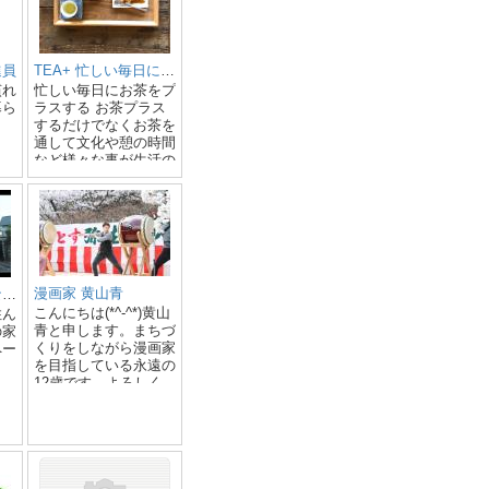
進員
TEA+ 忙しい毎日にお茶をプラスする
慣れ
忙しい毎日にお茶をプ
暮ら
ラスする お茶プラス
するだけでなくお茶を
通して文化や憩の時間
など様々な事が生活の
中にプラスされていき
ます。
漫画家 黄山青
けやき台二丁目のなかまたち
こんにちは(*^-^*)黄山
住ん
青と申します。まちづ
の家
くりをしながら漫画家
ペー
を目指している永遠の
12歳です。よろしく
お願いします。