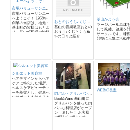
市場バリューサンエーへようこそ！
市場バリューサンエー
へようこそ！ 1958年
基山かよう会
おとのおうち♪くじらぐも🐳✨（基山のピアノ教室、わらべうた幼児教室
創業の当店は、地元・
ラージボール卓球
基山の音楽教室おとの
基山町の皆様はもとよ
して親睦、健康を
おうち♪くじらぐも🐳
り、基山町周辺の皆様
サークルです。練
✨の日々と紹介
にもご愛顧を賜り、誠
競技に元気に活動
にありがとうございま
す。 皆様によりご満
足頂けるよう、毎日の
努力を続けておりま
す。 どうぞ、末永く
ご利用いただけますよ
う、お願い申し上げま
シルエット美容室
す。
ヘアデザインからヘア
ケアに特化した場所。
ヘルスケアビューティ
WEB町長室
ーを基盤とし、健康へ
肉バル・グリルパン料理 うえちゃん家
のサポートも始まりま
Beef&Wine 基山町に
した。
グリルパンを使った肉
バルな料理店がオープ
ンしました！ お客様
の8割がご婦人です。
女子会やフリーでお楽
しみください。 店内