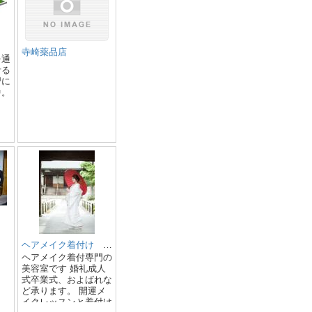
寺崎薬品店
を通
計る
習に
中。
ヘアメイク着付け 杠（ゆずりは）
ヘアメイク着付専門の
美容室です 婚礼成人
式卒業式、およばれな
ど承ります。 開運メ
イクレッスンと着付け