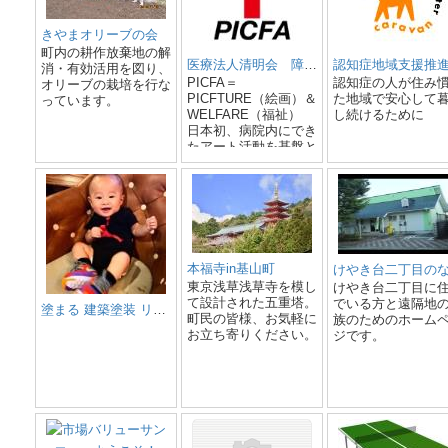
きやまオリーブの会
町内の耕作放棄地の解
医療法人清明会 障害福祉サービス事業所PICFA
認知症地域支援推
消・有効活用を図り、
PICFA＝
認知症の人が住み
オリーブの栽培を行な
PICFTURE（絵画）＆
た地域で安心して
っています。
WELFARE（福祉）
し続けるために
日本初、病院内にでき
たアート活動を基盤と
した就労支援施設。ア
ートを創作活動のベー
スとし、メンバーのお
仕事支援をしていま
す。アートデザインに
関するお仕事のご依
頼、施設見学等、ご相
本福寺in基山町
談ありましたらお気軽
東京浅草浅草寺を模し
けやき台二丁目に
にご連絡ください。
て設計された五重塔。
でいる方と遠隔地
塗まる 建築塗装 リフォーム
町民の皆様、お気軽に
族のためのホーム
お立ち寄りください。
ジです。