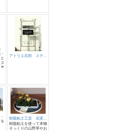
な
、普
守れ
た学
てい
ポー
の人
める
導方
を目
）
山
む。
識・
アトリエ石田 ステンドグラス フュージング 教室
して
とと
でき
、ス
に参
プレ
員相
る。
仲間
動す
づく
自立
。併
気
験や
気
域に
な
して
成、
ソ
す。
）
日
基山町文化遺産ボランティアガイド
樹脂粘土工芸 花実アート 基山教室
トを
日
樹脂粘土を使って本物
0
そっくりの山野草やお