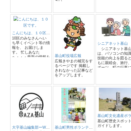
サッカーだけでは
さい。
います。
く、学業との両立
段の生活なども見
る環境つくり、ま
校との連携も努め
く。】 3、生涯ス
ツとして、すべて
こんにちは、１０区です。
がサッカーを楽し
環境つくり。 ■指
10区のみなさんへい
針 ☆輝ける選手
ち早くイベント等の情
シニアネット基山
指して ①夢（目標
報を、 お届けしま
シニアネット基
へ、本気で取り組
す。 忙しあなた
は、パソコンの知
基山町役場広報
②チームの一員と
へ・・・最新の情報を
技能の向上を図る
広報きやまの補完をす
責任のある行動が
届けます。
もに親睦会、旅行
るページです 掲載し
る。 ③自分の個性
ポーツ、町の行事
きれなかった記事など
（武器）をチーム
加などを通じて会
をアップします。
ーの中で表現でき
互の交流を深め、
④自分で考えて行
づくりや生き甲斐
ることができる（
りに励んでいます
心） ⑤「感謝」の
せて、シニアの経
持を伝えられる ⑥
知識を活かして地
付ける 上記のよう
貢献するため活動
選手を目指し、育
います。 ◎ パ
指導を行っていま
コン勉強会（毎週
・木曜
13:00～15:00
基山町歴史スポッ
・日曜
ガイドします。
大字基山編集部ーWEBの駅分室
基山町男性ボランティアの会
10:00～12:0