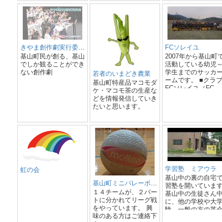
はインダストリアルイ
ンテリアを基調とした
ブルックリンスタイ
ル。 話題のヘルシー
な黒毛牛赤身ステーキ
とワインでゆったりと
きやま創作劇実行委員会
FCソレイユ
した時間をお楽しみく
基山町民が創る、基山
2007年から基山町
ださい。
でしか観ることができ
活動している幼児
ない創作劇
学生までのサッカ
若者のいまどき農業
ームです。 ■クラ
基山町特産品マコモダ
FCソレイユ（FC
ケ・マコモ茶の生産な
Soleil） ソレイユ
どを情報発信していき
ランス語で太陽・
たいと思います。
葵を意味します。 
個性の輝き ・チー
（一体感）の輝き 
夢への挑戦の輝き 
を軸として選手に
いてほしいと願っ
ます。 ■クラブ理
サッカーを通じた
学習塾 ミアウラ
虹の会
育成と地域への貢献
基山中の裏の自宅
基山町ミニバレーボール協会
クラブ方針 1、年
習塾を開いていま
応じた伸びる指導
１４チームが、２パー
基山中の生徒さん
2、【三位一体（選
トに分かれてリーグ戦
に、他の学校や大
手・指導者・保護
をやっています。 興
験、一般の方の英
の良い関係をつく
味のある方はご連絡下
や韓国語にも対応