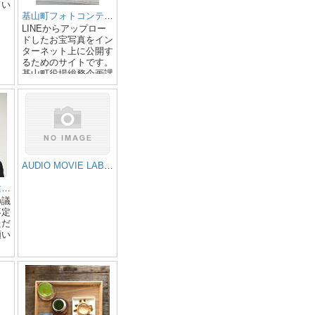
てい
基山町フォトコンテスト
LINEからアップロー
ドしたお宝写真をイン
ターネット上に公開す
るためのサイトです。
基山町役場総務企画課
が運営します。
AUDIO MOVIE LABORATORY
町議会議員 松石健児の徒然日記
の議
不定
ただ
願い