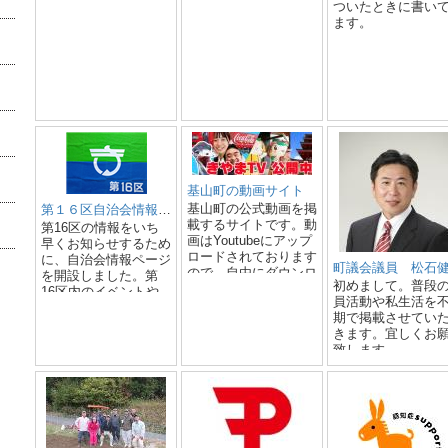
ついたときに書い
ます。
基山町の動画サイト
基山町の公式動画を掲
第１６区自治会情報ページ
載するサイトです。動
第16区の情報をいち
画はYoutubeにアップ
早くお知らせするため
ロードされております
に、自治会情報ページ
ので、自由にダウンロ
を開設しました。第
初めまして。普段
ードして下さい。
16区内のイベントや
員活動や私生活を
自治会情報を掲載しま
期で掲載させてい
すので、ご利用くださ
きます。宜しくお
い。
致します。