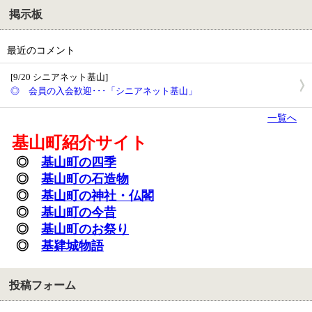
掲示板
最近のコメント
[9/20 シニアネット基山]
◎ 会員の入会歓迎･･･「シニアネット基山」
一覧へ
基山町紹介サイト
◎
基山町の四季
◎
基山町の石造物
◎
基山町の神社・
仏閣
◎
基山町の今昔
◎
基山町のお祭り
◎
基肄城物語
投稿フォーム