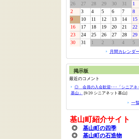
26
27
28
29
30
31
1
2
3
4
5
6
7
8
9
10
11
12
13
14
15
16
17
18
19
20
21
22
23
24
25
26
27
28
29
30
31
1
2
3
4
5
月間カレンダ
掲示板
最近のコメント
◎ 会員の入会歓迎･･･「シニアネ
基山」
[9/20 シニアネット基山]
一
基山町紹介サイト
◎
基山町の四季
◎
基山町の石造物