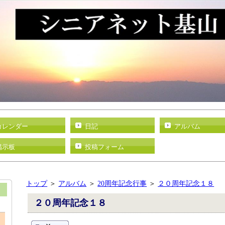
カレンダー
日記
アルバム
掲示板
投稿フォーム
トップ
＞
アルバム
＞
20周年記念行事
＞
２０周年記念１８
２０周年記念１８