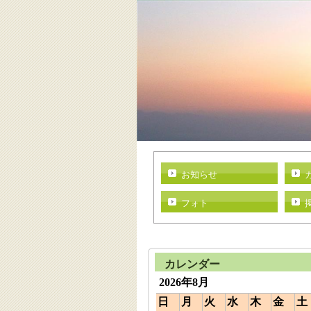
お知らせ
フォト
カレンダー
2026年8月
日
月
火
水
木
金
土