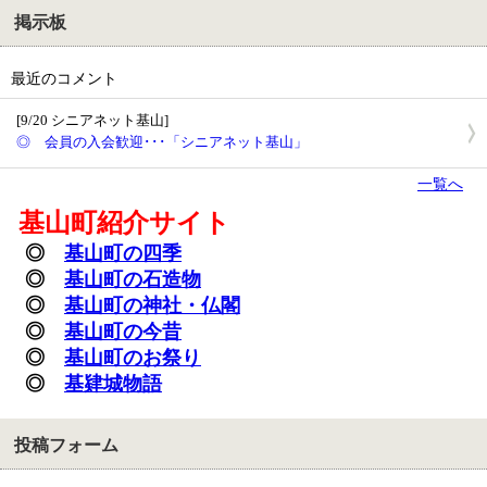
掲示板
最近のコメント
[9/20 シニアネット基山]
◎ 会員の入会歓迎･･･「シニアネット基山」
一覧へ
基山町紹介サイト
◎
基山町の四季
◎
基山町の石造物
◎
基山町の神社・
仏閣
◎
基山町の今昔
◎
基山町のお祭り
◎
基肄城物語
投稿フォーム