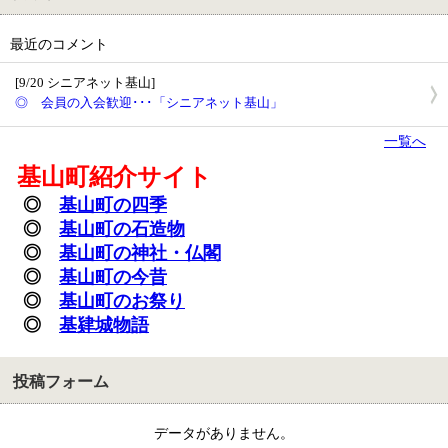
最近のコメント
[9/20 シニアネット基山]
◎ 会員の入会歓迎･･･「シニアネット基山」
一覧へ
基山町紹介サイト
◎
基山町の四季
◎
基山町の石造物
◎
基山町の神社・
仏閣
◎
基山町の今昔
◎
基山町のお祭り
◎
基肄城物語
投稿フォーム
データがありません。