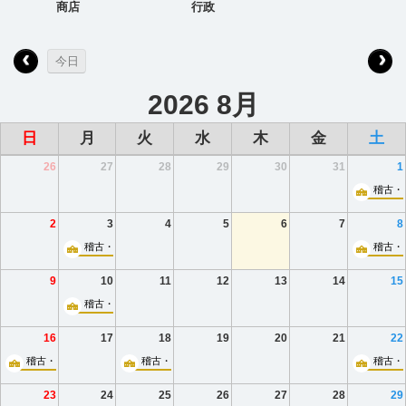
商店
行政
今日
2026 8月
日
月
火
水
木
金
土
26
27
28
29
30
31
1
稽古・
2
3
4
5
6
7
8
稽古・小ホール
稽古・
9
10
11
12
13
14
15
稽古・小ホール
16
17
18
19
20
21
22
稽古・小ホール
稽古・小ホール
稽古・
23
24
25
26
27
28
29