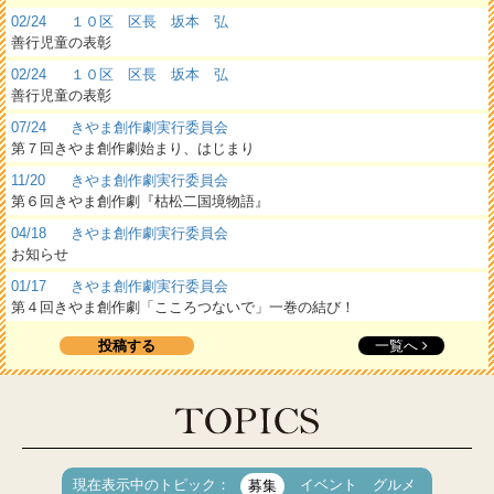
02/24
１０区 区長 坂本 弘
善行児童の表彰
02/24
１０区 区長 坂本 弘
善行児童の表彰
07/24
きやま創作劇実行委員会
第７回きやま創作劇始まり、はじまり
11/20
きやま創作劇実行委員会
第６回きやま創作劇『枯松二国境物語』
04/18
きやま創作劇実行委員会
お知らせ
01/17
きやま創作劇実行委員会
第４回きやま創作劇「こころつないで」一巻の結び！
投稿する
一覧へ
現在表示中のトピック：
イベント
グルメ
募集