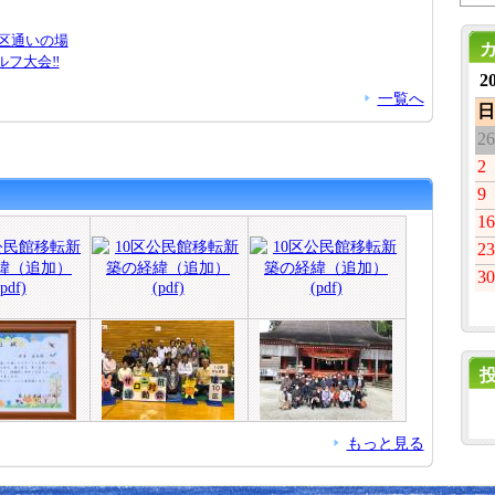
10区通いの場
ルフ大会‼️
2
一覧へ
日
26
2
9
16
23
30
もっと見る