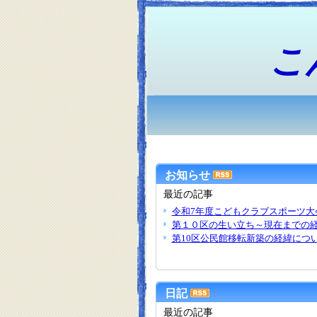
こ
お知らせ
最近の記事
令和7年度こどもクラブスポーツ大
第１０区の生い立ち～現在までの
第10区公民館移転新築の経緯につ
日記
最近の記事