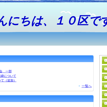
んにちは、１０区で
会 一部
経緯について
いて（追加）
一覧へ