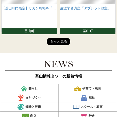
【基山町民限定】サガン鳥栖を「きやまんシート」で応援しよう！（9月開催分）
生涯学習講座「タブレット教室」
基山町
基山町
もっと見る
基山情報タワーの新着情報
暮らし
子育て・教育
まちづくり
福祉
趣味と芸術
スクール・教室
商店
行政