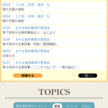
02/24
１０区 区長 坂本 弘
善行児童の表彰
02/24
１０区 区長 坂本 弘
善行児童の表彰
07/24
きやま創作劇実行委員会
第７回きやま創作劇始まり、はじまり
11/20
きやま創作劇実行委員会
第６回きやま創作劇『枯松二国境物語』
04/18
きやま創作劇実行委員会
お知らせ
01/17
きやま創作劇実行委員会
第４回きやま創作劇「こころつないで」一巻の結び！
投稿する
一覧へ
現在表示中のトピック：
イベント
グルメ
募集