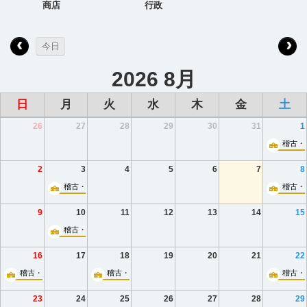
商店
行政
今日
2026 8月
日
月
火
水
木
金
土
26
27
28
29
30
31
1
稽古・
2
3
4
5
6
7
8
稽古・小ホール
稽古・
9
10
11
12
13
14
15
稽古・小ホール
16
17
18
19
20
21
22
稽古・小ホール
稽古・小ホール
稽古・
23
24
25
26
27
28
29