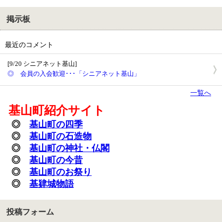
掲示板
最近のコメント
[9/20 シニアネット基山]
◎ 会員の入会歓迎･･･「シニアネット基山」
一覧へ
基山町紹介サイト
◎
基山町の四季
◎
基山町の石造物
◎
基山町の神社・
仏閣
◎
基山町の今昔
◎
基山町のお祭り
◎
基肄城物語
投稿フォーム