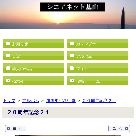
お知らせ
カレンダー
日記
アルバム
会員の作品
フォト
掲示板
投稿フォーム
トップ
＞
アルバム
＞
20周年記念行事
＞
２０周年記念２１
２０周年記念２１