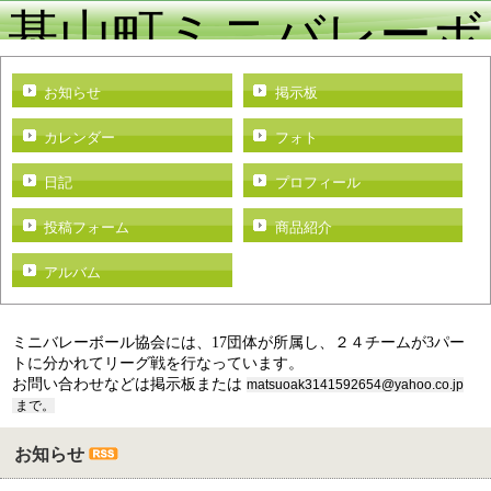
基山町ミニバレーボ
ール協会
お知らせ
掲示板
カレンダー
フォト
日記
プロフィール
投稿フォーム
商品紹介
アルバム
ミニバレーボール協会には、17団体が所属し、２４チームが3パー
トに分かれてリーグ戦を行なっています。
お問い合わせなどは掲示板または
matsuoak3141592654@yahoo.co.jp
まで。
お知らせ