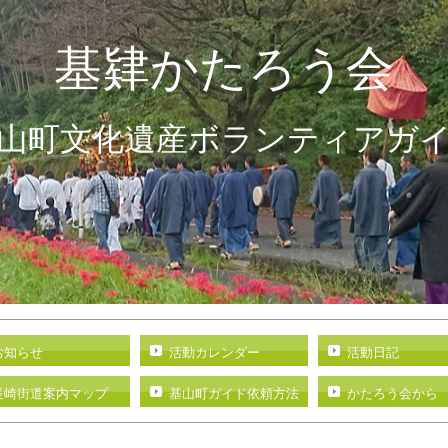
基
肄かたろう会
山
町文化遺産ボランティアガ
荒穂神社御幸祭
お知らせ
活動カレンダー
活動日記
長崎街道案内マップ
基山町ガイド依頼方法
かたろう会から