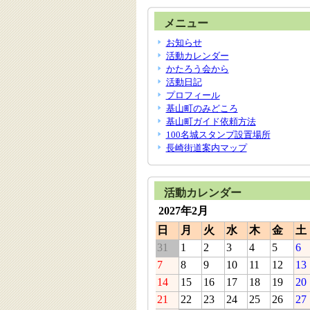
メニュー
お知らせ
活動カレンダー
かたろう会から
活動日記
プロフィール
基山町のみどころ
基山町ガイド依頼方法
100名城スタンプ設置場所
長崎街道案内マップ
活動カレンダー
2027年2月
日
月
火
水
木
金
土
31
1
2
3
4
5
6
7
8
9
10
11
12
13
14
15
16
17
18
19
20
21
22
23
24
25
26
27