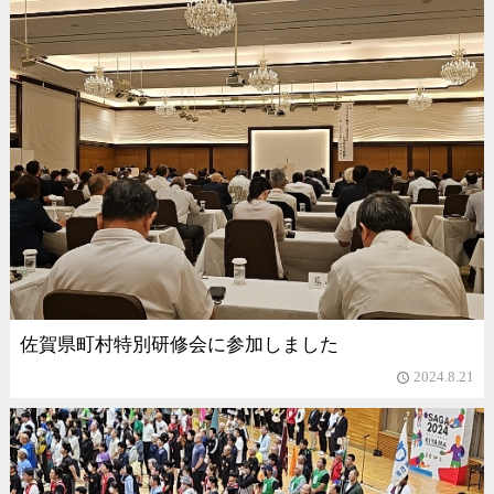
佐賀県町村特別研修会に参加しました
2024.8.21
access_time