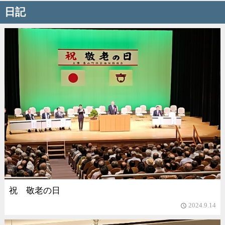
日記
祝 敬老の日
2024.9.14
access_time