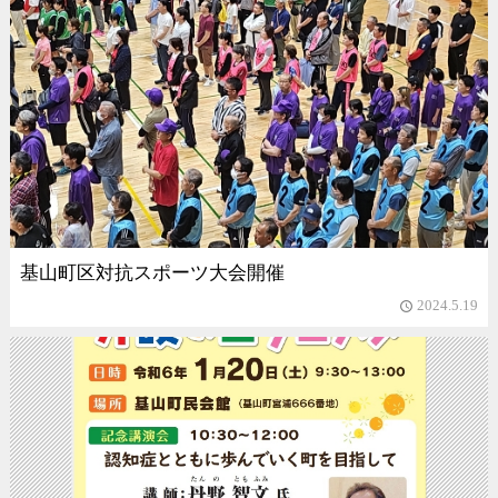
基山町区対抗スポーツ大会開催
2024.5.19
access_time