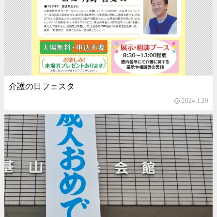
介護の日フェスタ
2024.1.20
access_time