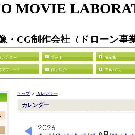
IO MOVIE LABORA
・CG制作会社
（ドローン事
カレンダー
フォト
掲示板
投稿フォーム
商品紹介
アルバム
トップ
＞
カレンダー
カレンダー
土
8月