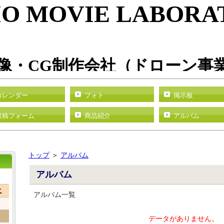
IO MOVIE LABORA
・CG制作会社
（ドローン事
カレンダー
フォト
掲示板
投稿フォーム
商品紹介
アルバム
トップ
＞
アルバム
アルバム
土
アルバム一覧
データがありません。