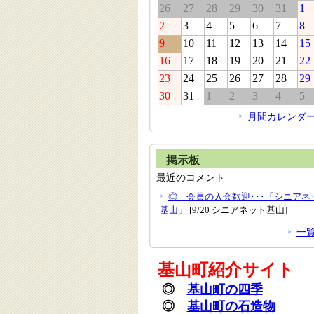
26
27
28
29
30
31
1
2
3
4
5
6
7
8
9
10
11
12
13
14
15
16
17
18
19
20
21
22
23
24
25
26
27
28
29
30
31
1
2
3
4
5
月間カレンダ
掲示板
最近のコメント
◎ 会員の入会歓迎･･･「シニアネ
基山」
[9/20 シニアネット基山]
一
基山町紹介サイト
◎
基山町の四季
◎
基山町の石造物