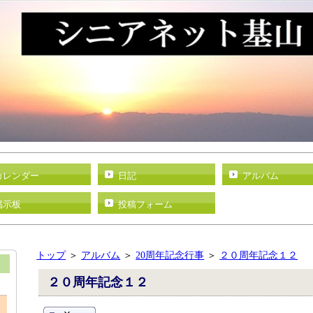
カレンダー
日記
アルバム
掲示板
投稿フォーム
トップ
＞
アルバム
＞
20周年記念行事
＞
２０周年記念１２
２０周年記念１２