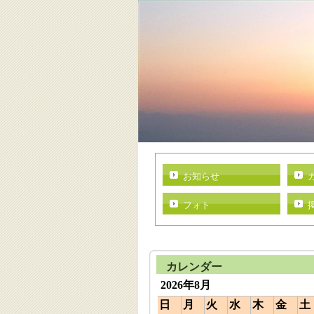
お知らせ
フォト
カレンダー
2026年8月
日
月
火
水
木
金
土