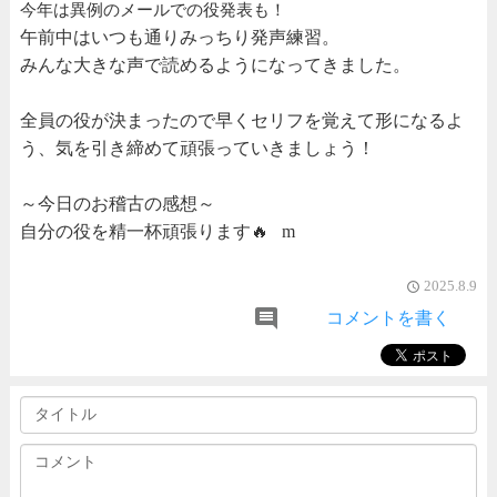
今年は異例のメールでの役発表も！
午前中はいつも通りみっちり発声練習。
みんな大きな声で読めるようになってきました。
全員の役が決まったので早くセリフを覚えて形になるよ
う、気を引き締めて頑張っていきましょう！
～今日のお稽古の感想～
自分の役を精一杯頑張ります🔥 m
2025.8.9
access_time
comment
コメントを書く