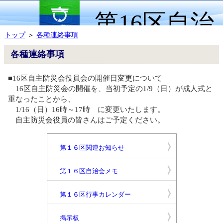
第16区自治
トップ
＞
各種連絡事項
会情報ページ
各種連絡事項
■16区自主防災会役員会の開催日変更について
16区自主防災会の開催を、当初予定の1/9（日）が成人式と
重なったことから、
1/16（日）16時～
17時
に変更いたします。
自主防災会役員の皆さんはご予定ください。
第１６区関連お知らせ
第１６区自治会メモ
第１６区行事カレンダー
掲示板