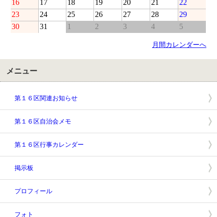
16
17
18
19
20
21
22
23
24
25
26
27
28
29
30
31
1
2
3
4
5
月間カレンダーへ
メニュー
第１６区関連お知らせ
第１６区自治会メモ
第１６区行事カレンダー
掲示板
プロフィール
フォト