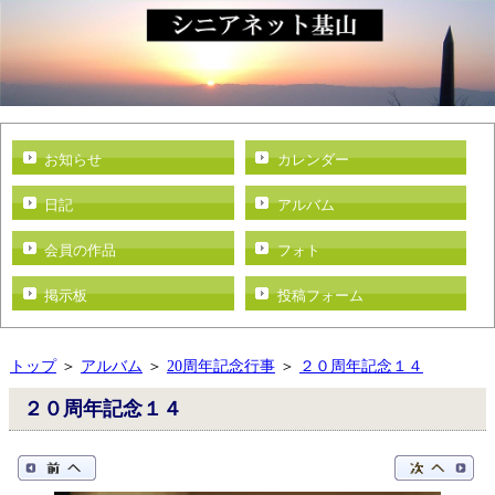
お知らせ
カレンダー
日記
アルバム
会員の作品
フォト
掲示板
投稿フォーム
トップ
＞
アルバム
＞
20周年記念行事
＞
２０周年記念１４
２０周年記念１４