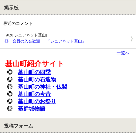
掲示板
最近のコメント
[9/20 シニアネット基山]
◎ 会員の入会歓迎･･･「シニアネット基山」
一覧へ
基山町紹介サイト
◎
基山町の四季
◎
基山町の石造物
◎
基山町の神社・
仏閣
◎
基山町の今昔
◎
基山町のお祭り
◎
基肄城物語
投稿フォーム