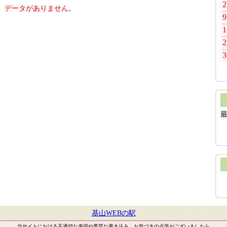
2
データがありません。
9
1
2
3
基山WEBの駅
当サイトにおける不適切な表現や悪質な書き込み、お気づきの点等がございましたら