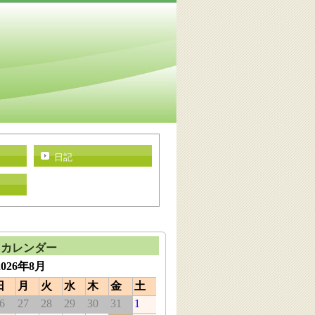
日記
カレンダー
2026年8月
日
月
火
水
木
金
土
6
27
28
29
30
31
1