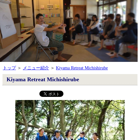
トップ
＞
メニュー紹介
＞
Kiyama Retreat Michishirube
Kiyama Retreat Michishirube