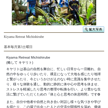
Kiyama Retreat Michishirube
基本毎月第3土曜日
Kiyama Retreat Michishirube
(略して キヤリト)
キヤリトは基山の自然を舞台に、忙しい日常から一旦離れ、自
然の中をゆっくり歩いたり、裸足になって大地を感じたり地球
と繋がったり、今というかけがえのない時に意識を集中させた
り、様々な体験を通し、動的に静的に体や心や思考を休ませ、
ストレスを軽減したり思考の整理や転換を行い、より豊かな生
活に繋げていただくための『体と心と思考の休息時間』です✿
また、自分や他者や自然と向き合い対話し様々な気づきや学び
を得たり、この場で出会った人との交流や関係性を深め、価値