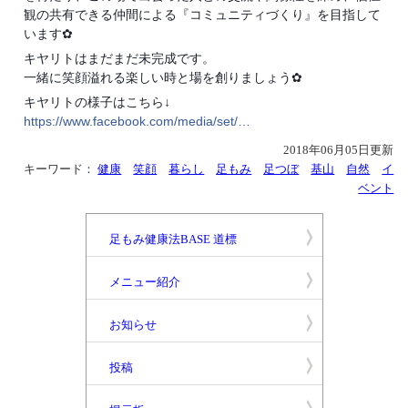
観の共有できる仲間による『コミュニティづくり』を目指して
います✿
キヤリトはまだまだ未完成です。
一緒に笑顔溢れる楽しい時と場を創りましょう✿
キヤリトの様子はこちら↓
https://www.facebook.com/media/set/…
2018年06月05日更新
キーワード：
健康
笑顔
暮らし
足もみ
足つぼ
基山
自然
イ
ベント
足もみ健康法BASE 道標
メニュー紹介
お知らせ
投稿