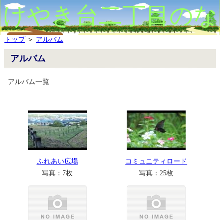
けやき台二丁目のな
かまたち
トップ
＞
アルバム
アルバム
アルバム一覧
ふれあい広場
コミュニティロード
写真：7枚
写真：25枚