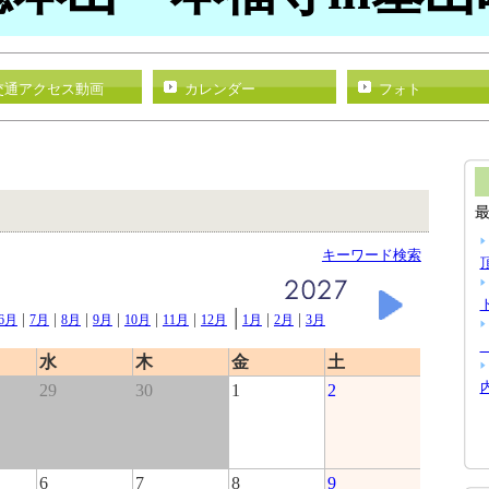
交通アクセス動画
カレンダー
フォト
キーワード検索
|
|
|
|
|
|
|
|
|
6月
7月
8月
9月
10月
11月
12月
1月
2月
3月
水
木
金
土
29
30
1
2
6
7
8
9