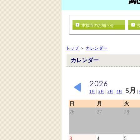
本福寺のお知らせ
トップ
＞
カレンダー
カレンダー
5月
|
|
|
|
|
1月
2月
3月
4月
日
月
火
26
27
28
3
4
5