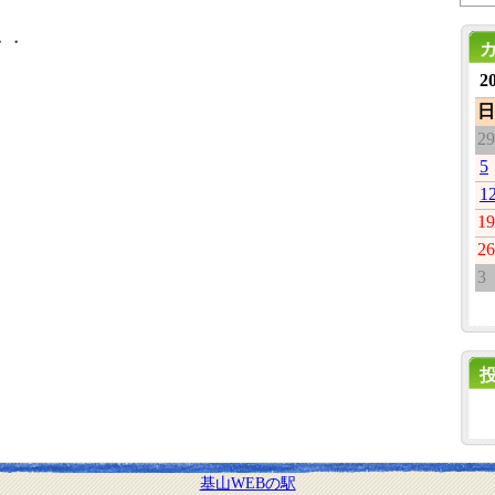
・・
2
日
29
5
1
19
26
3
基山WEBの駅