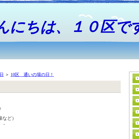
んにちは、１０区で
9日
＞
10区 通いの場の日！
分
操など）
・・