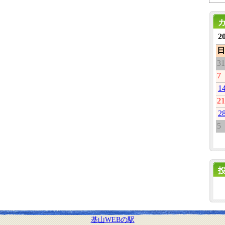
2
日
31
7
1
21
2
5
基山WEBの駅