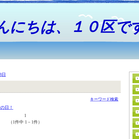
んにちは、１０区で
18日
キーワード検索
場の日！
1
（1件中 1－1件）