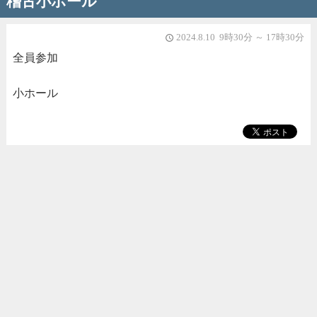
稽古小ホール
2024.8.10 9時30分 ～ 17時30分
access_time
全員参加
小ホール