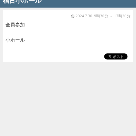
稽古小ホール
2024.7.30 9時30分 ～ 17時30分
access_time
全員参加
小ホール