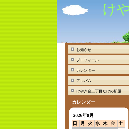
け
お知らせ
プロフィール
カレンダー
アルバム
けやき台二丁目だけの部屋
カレンダー
2026年8月
日
月
火
水
木
金
土