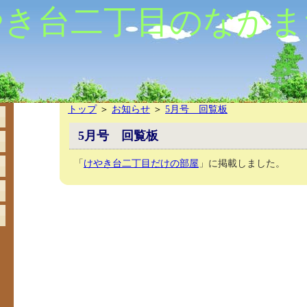
やき台二丁目のなかま
トップ
＞
お知らせ
＞
5月号 回覧板
5月号 回覧板
「
けやき台二丁目だけの部屋
」に掲載しました。