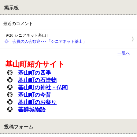
掲示板
最近のコメント
[9/20 シニアネット基山]
◎ 会員の入会歓迎･･･「シニアネット基山」
一覧へ
基山町紹介サイト
◎
基山町の四季
◎
基山町の石造物
◎
基山町の神社・
仏閣
◎
基山町の今昔
◎
基山町のお祭り
◎
基肄城物語
投稿フォーム