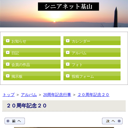
お知らせ
カレンダー
日記
アルバム
会員の作品
フォト
掲示板
投稿フォーム
トップ
＞
アルバム
＞
20周年記念行事
＞
２０周年記念２０
２０周年記念２０