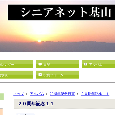
カレンダー
日記
アルバム
掲示板
投稿フォーム
トップ
＞
アルバム
＞
20周年記念行事
＞
２０周年記念１１
２０周年記念１１