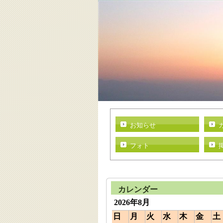
お知らせ
フォト
カレンダー
2026年8月
日
月
火
水
木
金
土