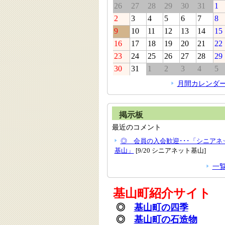
26
27
28
29
30
31
1
2
3
4
5
6
7
8
9
10
11
12
13
14
15
16
17
18
19
20
21
22
23
24
25
26
27
28
29
30
31
1
2
3
4
5
月間カレンダ
掲示板
最近のコメント
◎ 会員の入会歓迎･･･「シニアネ
基山」
[9/20 シニアネット基山]
一
基山町紹介サイト
◎
基山町の四季
◎
基山町の石造物